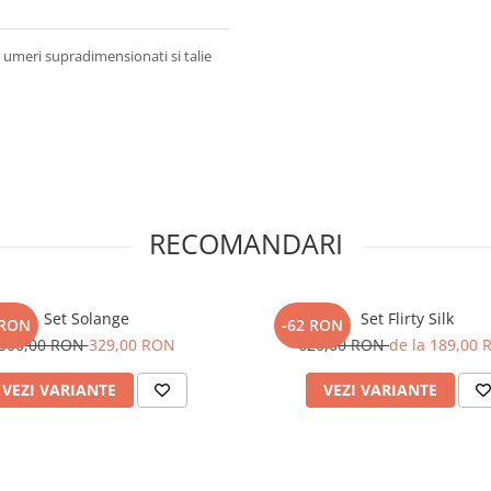
 umeri supradimensionati si talie
RECOMANDARI
Set Solange
Set Flirty Silk
 RON
-62 RON
500,00 RON
329,00 RON
620,00 RON
de la 189,00
VEZI VARIANTE
VEZI VARIANTE