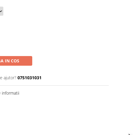
A IN COS
e ajutor?
0751031031
informatii