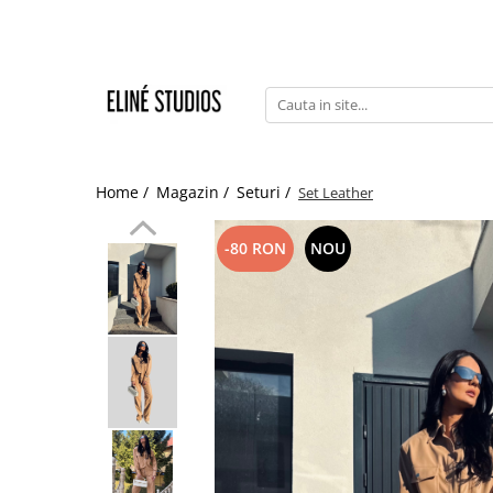
Magazin
Best Sellers
Noutati
Rochii
Home /
Magazin /
Seturi /
Set Leather
Blugi
-80 RON
NOU
Pantaloni
Fuste
Topuri
Seturi
Jachete
Paltoane
Costume Baie