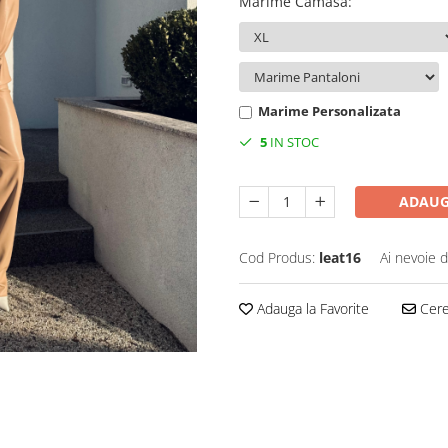
Marime Camasa
:
Marime Personalizata
5
IN STOC
ADAUG
Cod Produs:
leat16
Ai nevoie d
Adauga la Favorite
Cere 