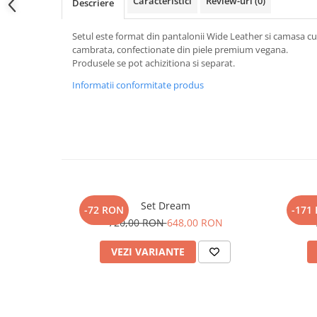
Caracteristici
Review-uri
(0)
Descriere
Setul este format din pantalonii Wide Leather si camasa cu
cambrata, confectionate din piele premium vegana.
Produsele se pot achizitiona si separat.
Informatii conformitate produs
Set Dream
-72 RON
-171
720,00 RON
648,00 RON
VEZI VARIANTE