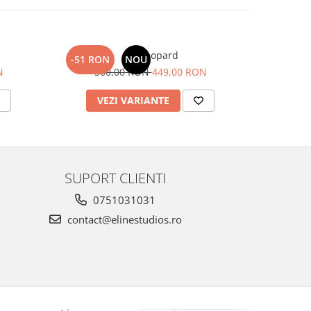
Set Leopard
-51 RON
NOU
-110 R
N
500,00 RON
449,00 RON
1.0
VEZI VARIANTE
C
SUPORT CLIENTI
0751031031
contact@elinestudios.ro