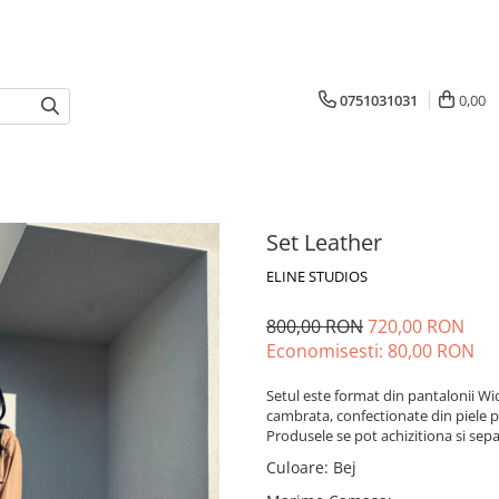
0751031031
0,00
Set Leather
ELINE STUDIOS
800,00 RON
720,00 RON
Economisesti:
80,00
RON
Setul este format din pantalonii Wi
cambrata, confectionate din piele
Produsele se pot achizitiona si sepa
Culoare
:
Bej