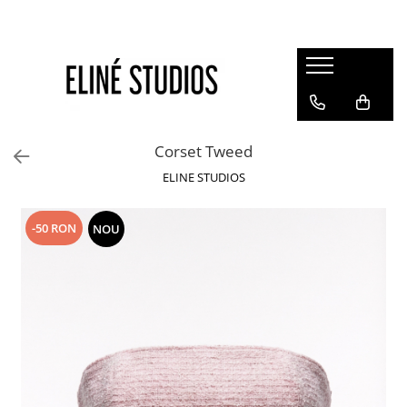
Magazin
Best Sellers
Noutati
Corset Tweed
Rochii
ELINE STUDIOS
Blugi
Pantaloni
-50 RON
NOU
Fuste
Topuri
Seturi
Jachete
Paltoane
Costume Baie