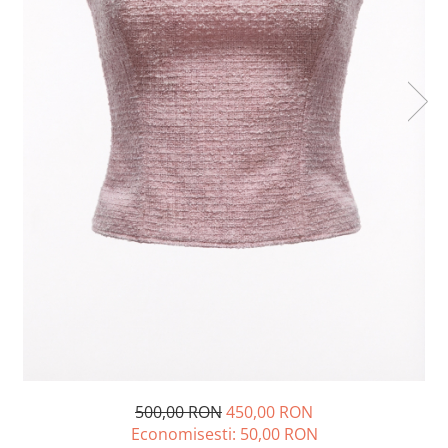
Lichidare de stoc
500,00 RON
450,00 RON
Economisesti:
50,00
RON