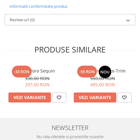
Informatii conformitate produs
Review-uri
(0)
PRODUSE SIMILARE
Top Nora Sequin
Fusta Linen Lace-Trim
-33 RON
-55 RON
NOU
330,00 RON
550,00 RON
297,00 RON
495,00 RON
VEZI VARIANTE
VEZI VARIANTE
NEWSLETTER
Nu rata ofertele si promotiile noastre