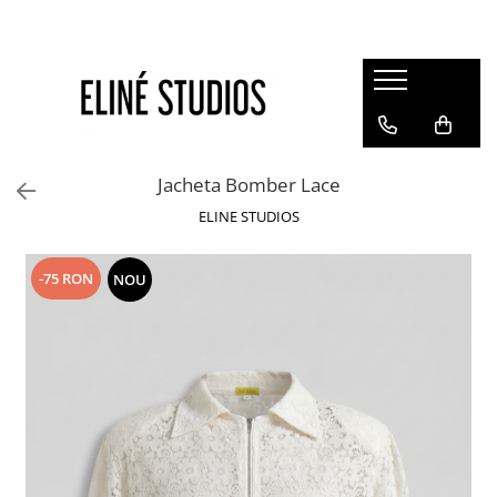
Magazin
Best Sellers
Noutati
Jacheta Bomber Lace
Rochii
ELINE STUDIOS
Blugi
Pantaloni
-75 RON
NOU
Fuste
Topuri
Seturi
Jachete
Paltoane
Costume Baie