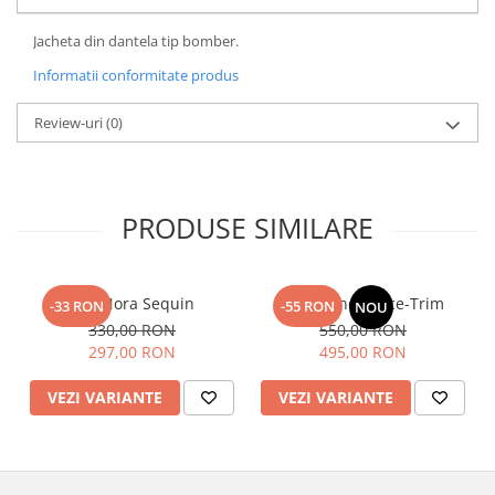
Jacheta din dantela tip bomber.
Informatii conformitate produs
Review-uri
(0)
PRODUSE SIMILARE
Top Nora Sequin
Fusta Linen Lace-Trim
-33 RON
-55 RON
NOU
330,00 RON
550,00 RON
297,00 RON
495,00 RON
VEZI VARIANTE
VEZI VARIANTE