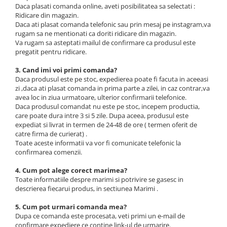
Lichidare de stoc
Daca plasati comanda online, aveti posibilitatea sa selectati :
Ridicare din magazin.
Daca ati plasat comanda telefonic sau prin mesaj pe instagram,va
rugam sa ne mentionati ca doriti ridicare din magazin.
Va rugam sa asteptati mailul de confirmare ca produsul este
pregatit pentru ridicare.
3. Cand imi voi primi comanda?
Daca produsul este pe stoc, expedierea poate fi facuta in aceeasi
zi ,daca ati plasat comanda in prima parte a zilei, in caz contrar,va
avea loc in ziua urmatoare, ulterior confirmarii telefonice.
Daca produsul comandat nu este pe stoc, incepem productia,
care poate dura intre 3 si 5 zile. Dupa aceea, produsul este
expediat si livrat in termen de 24-48 de ore ( termen oferit de
catre firma de curierat) .
Toate aceste informatii va vor fi comunicate telefonic la
confirmarea comenzii.
4. Cum pot alege corect marimea?
Toate informatiile despre marimi si potrivire se gasesc in
descrierea fiecarui produs, in sectiunea Marimi .
5. Cum pot urmari comanda mea?
Dupa ce comanda este procesata, veti primi un e-mail de
confirmare expediere ce contine link-ul de urmarire.