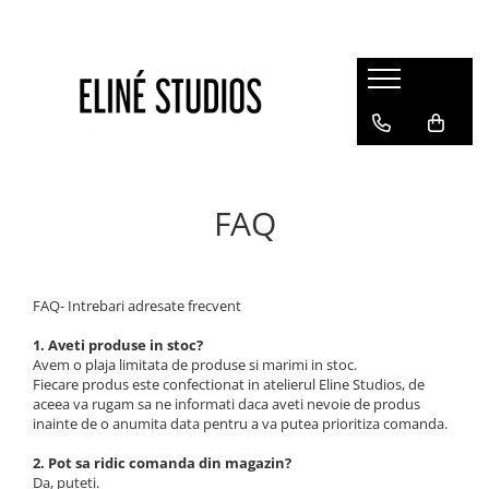
Magazin
Best Sellers
Noutati
Rochii
FAQ
Blugi
Pantaloni
Fuste
FAQ- Intrebari adresate frecvent
Topuri
1. Aveti produse in stoc?
Seturi
Avem o plaja limitata de produse si marimi in stoc.
Fiecare produs este confectionat in atelierul Eline Studios, de
Jachete
aceea va rugam sa ne informati daca aveti nevoie de produs
Paltoane
inainte de o anumita data pentru a va putea prioritiza comanda.
Costume Baie
2. Pot sa ridic comanda din magazin?
Da, puteti.