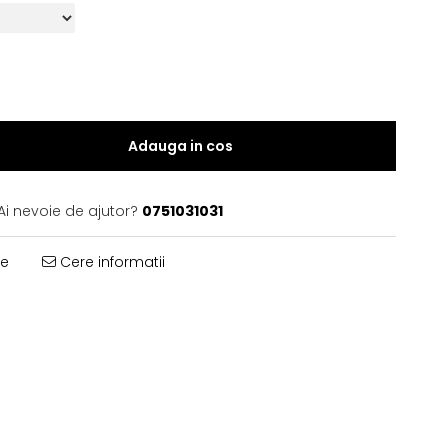
Adauga in cos
Ai nevoie de ajutor?
0751031031
te
Cere informatii