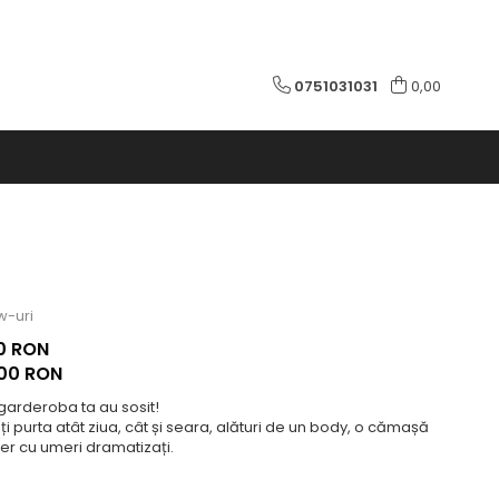
0751031031
0,00
w-uri
0 RON
,00
RON
 garderoba ta au sosit!
îi poți purta atât ziua, cât și seara, alături de un body, o cămașă
er cu umeri dramatizați.