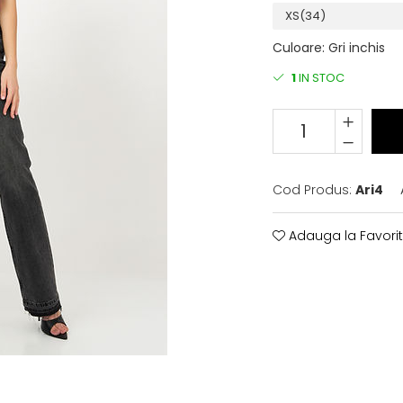
Culoare
:
Gri inchis
1
IN STOC
Cod Produs:
Ari4
Adauga la Favori