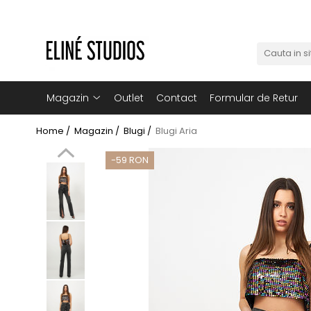
Magazin
Best Sellers
Noutati
Magazin
Outlet
Contact
Formular de Retur
Rochii
Home /
Magazin /
Blugi /
Blugi Aria
Blugi
-59 RON
Pantaloni
Fuste
Topuri
Seturi
Jachete
Paltoane
Costume Baie