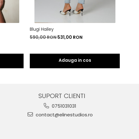
Blugi Hailey
B
590,00 RON
531,00 RON
650,
SUPORT CLIENTI
0751031031
contact@elinestudios.ro