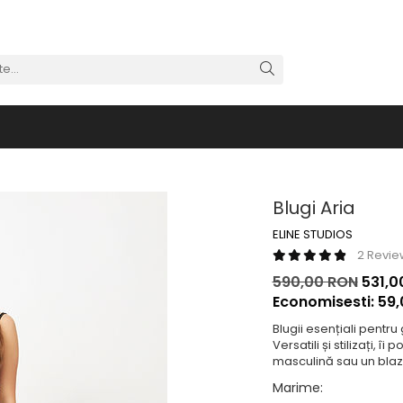
Blugi Aria
ELINE STUDIOS
2 Revie
590,00 RON
531,0
Economisesti:
59
Blugii esențiali pentru
Versatili și stilizați, 
masculină sau un blaz
Marime
: