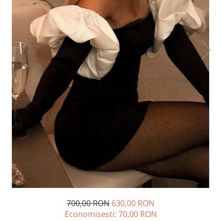
Lichidare de stoc
700,00 RON
630,00 RON
Economisesti:
70,00
RON