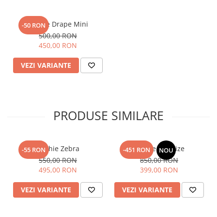
Rochie Drape Mini
-50 RON
500,00 RON
450,00 RON
VEZI VARIANTE
PRODUSE SIMILARE
Rochie Zebra
Rochie Charlize
-55 RON
-451 RON
NOU
550,00 RON
850,00 RON
495,00 RON
399,00 RON
VEZI VARIANTE
VEZI VARIANTE