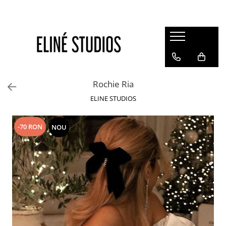
Magazin
Best Sellers
Noutati
Rochie Ria
Rochii
ELINE STUDIOS
Blugi
Pantaloni
-70 RON
NOU
Fuste
Topuri
Seturi
Jachete
Paltoane
Costume Baie