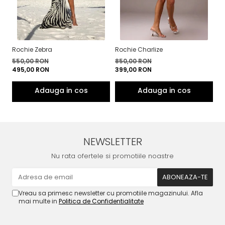
Rochie Zebra
Rochie Charlize
Ro
550,00 RON
850,00 RON
5
495,00 RON
399,00 RON
4
NEWSLETTER
Nu rata ofertele si promotiile noastre
Vreau sa primesc newsletter cu promotiile magazinului. Afla
mai multe in
Politica de Confidentialitate