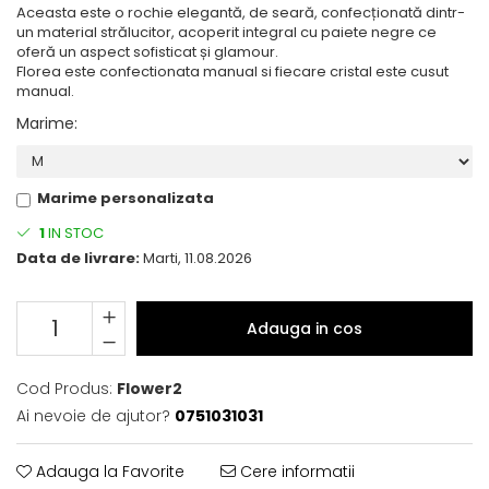
Aceasta este o rochie elegantă, de seară, confecționată dintr-
un material strălucitor, acoperit integral cu paiete negre ce
oferă un aspect sofisticat și glamour.
Florea este confectionata manual si fiecare cristal este cusut
manual.
Marime
:
Marime personalizata
1
IN STOC
Data de livrare:
Marti, 11.08.2026
Adauga in cos
Cod Produs:
Flower2
Ai nevoie de ajutor?
0751031031
Adauga la Favorite
Cere informatii