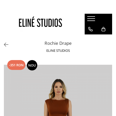
Magazin
Best Sellers
Noutati
Rochie Drape
Rochii
ELINE STUDIOS
Blugi
Pantaloni
-351 RON
NOU
Fuste
Topuri
Seturi
Jachete
Paltoane
Costume Baie