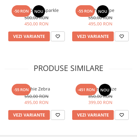
Rochie Drape Sparkle
Rochie Drape
-50 RON
-55 RON
NOU
NOU
500,00 RON
550,00 RON
450,00 RON
495,00 RON
VEZI VARIANTE
VEZI VARIANTE
PRODUSE SIMILARE
Rochie Zebra
Rochie Charlize
-55 RON
-451 RON
NOU
550,00 RON
850,00 RON
495,00 RON
399,00 RON
VEZI VARIANTE
VEZI VARIANTE