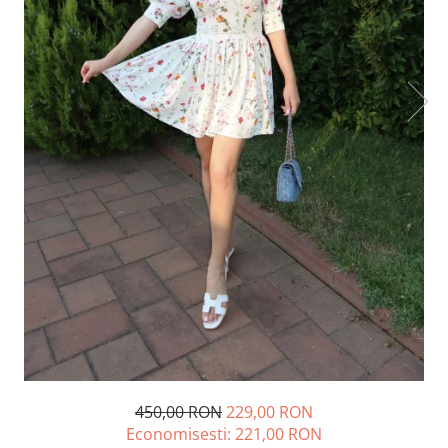
Lichidare de stoc
450,00 RON
229,00 RON
Economisesti:
221,00
RON