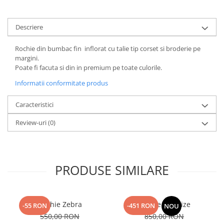
Descriere
Rochie din bumbac fin inflorat cu talie tip corset si broderie pe
margini.
Poate fi facuta si din in premium pe toate culorile.
Informatii conformitate produs
Caracteristici
Review-uri
(0)
PRODUSE SIMILARE
Rochie Zebra
Rochie Charlize
-55 RON
-451 RON
NOU
550,00 RON
850,00 RON