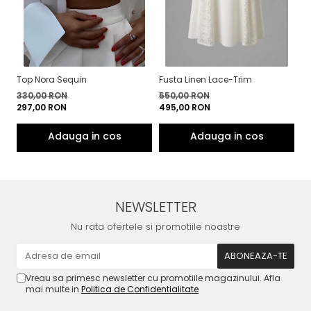
Top Nora Sequin
Fusta Linen Lace-Trim
To
330,00 RON
550,00 RON
4
297,00 RON
495,00 RON
3
NEWSLETTER
Nu rata ofertele si promotiile noastre
Vreau sa primesc newsletter cu promotiile magazinului. Afla
mai multe in
Politica de Confidentialitate