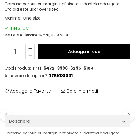
Camasa carouri cu margini nefinisate si dantela adaugata.
Croiala este usor oversized.
Marime
:
One size
1
IN STOC
Data de livrare:
Marti, 11.08.2026
Adauga in cos
Cod Produs:
Trt1-6472-3996-6295-6104
Ai nevoie de ajutor?
0751031031
Adauga la Favorite
Cere informatii
Descriere
Camasa carouri cu margini nefinisate si dantela adaugata.