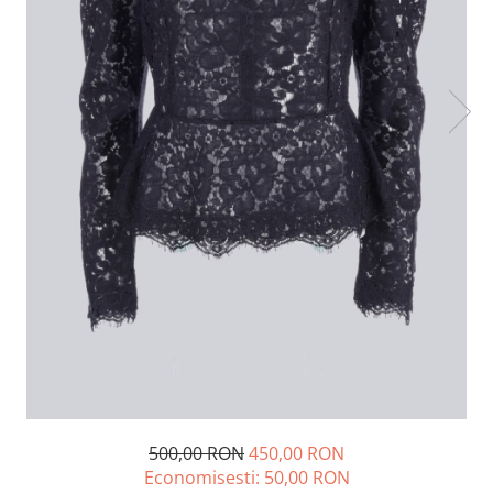
Lichidare de stoc
500,00 RON
450,00 RON
Economisesti:
50,00
RON