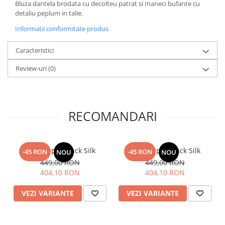
Bluza dantela brodata cu decolteu patrat si maneci bufante cu
detaliu peplum in talie.
Informatii conformitate produs
Caracteristici
Review-uri
(0)
RECOMANDARI
Bluza Open Back Silk
Bluza Open Back Silk
-45 RON
-45 RON
NOU
NOU
449,00 RON
449,00 RON
404,10 RON
404,10 RON
VEZI VARIANTE
VEZI VARIANTE