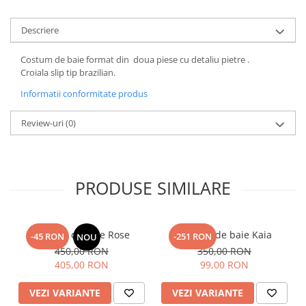
Descriere
Costum de baie format din doua piese cu detaliu pietre .
Croiala slip tip brazilian.
Informatii conformitate produs
Review-uri
(0)
PRODUSE SIMILARE
Costum de baie Rose
Costum de baie Kaia
-45 RON
-251 RON
NOU
450,00 RON
350,00 RON
405,00 RON
99,00 RON
VEZI VARIANTE
VEZI VARIANTE