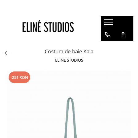
Magazin
Best Sellers
Noutati
Costum de baie Kaia
Rochii
ELINE STUDIOS
Blugi
Pantaloni
-251 RON
Fuste
Topuri
Seturi
Jachete
Paltoane
Costume Baie